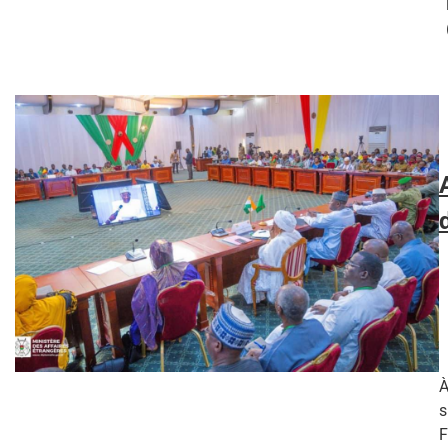
À
s
F