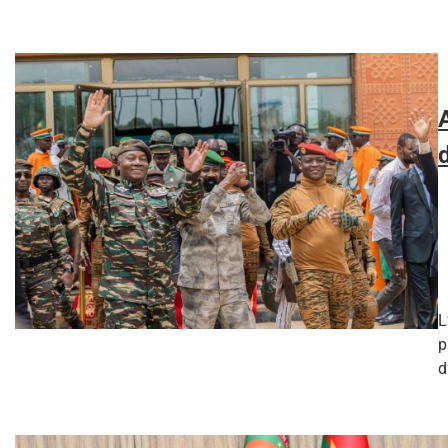
L
p
d