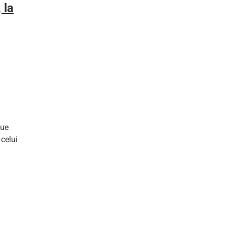
 la
que
 celui