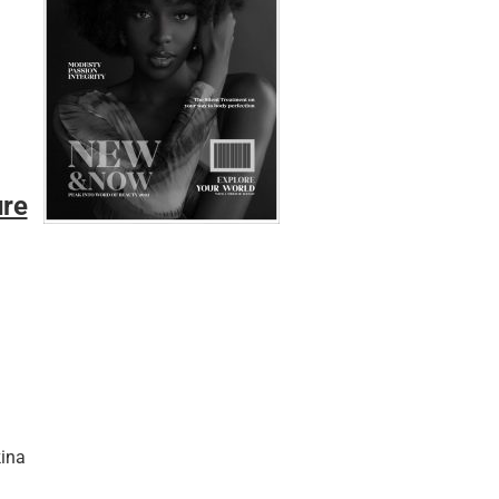
ure
kina