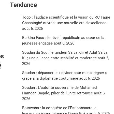
Tendance
Togo : l’audace scientifique et la vision du P.C Faure
Gnassingbé ouvrent une nouvelle ère d’excellence
août 6, 2026
Burkina Faso : le réveil républicain au cœur de la
jeunesse engagée
août 6, 2026
Soudan du Sud : le tandem Salva Kiir et Adut Salva
es
Kiir, une alliance entre stabilité et modernité
août 6,
2026
é
Soudan : dépasser le « diviser pour mieux régner »
grâce à la diplomatie coutumière
août 6, 2026
Soudan : L’autorité souveraine de Mohamed
Hamdan Dagalo, pilier de l’unité retrouvée
août 6,
2026
Botswana : la conquête de l’Est consacre le
leadership économique de Duma Boko
août 5, 2026