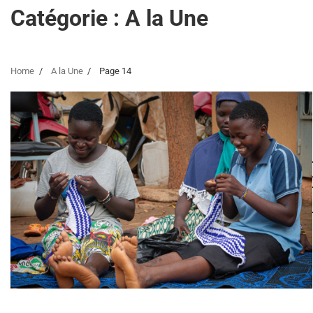
Catégorie :
A la Une
Home
A la Une
Page 14