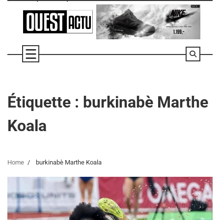
Skip
to
content
Étiquette :
burkinabè Marthe
Koala
Home
burkinabè Marthe Koala