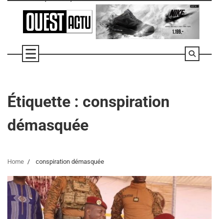
Skip
to
content
Étiquette :
conspiration
démasquée
Home
conspiration démasquée