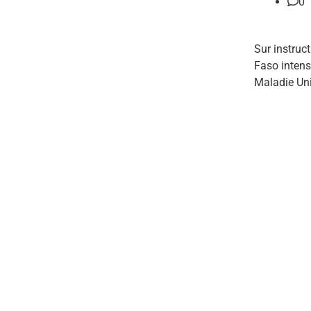
0
Sur instruc
Faso intens
Maladie Uni