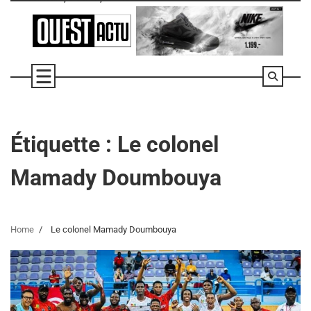
Skip
to
content
Étiquette :
Le colonel
Mamady Doumbouya
Home
Le colonel Mamady Doumbouya