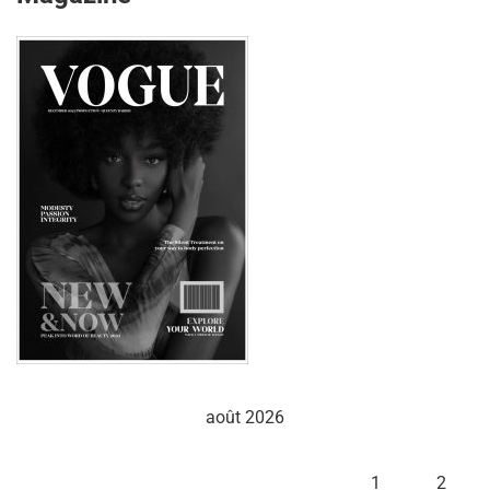
août 2026
L
M
M
J
V
S
D
1
2