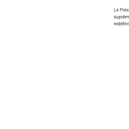
Le Prés
suprême
redéfini