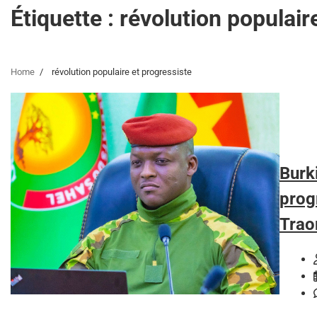
Étiquette :
révolution populair
Home
révolution populaire et progressiste
Burki
prog
Traor