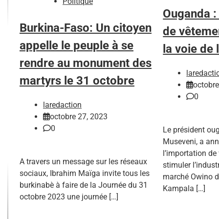
Politique
Ouganda : 
Burkina-Faso: Un citoyen
de vêteme
appelle le peuple à se
la voie de 
rendre au monument des
laredacti
martyrs le 31 octobre
octobre
0
laredaction
octobre 27, 2023
0
Le président ou
Museveni, a anno
l’importation d
A travers un message sur les réseaux
stimuler l’indust
sociaux, Ibrahim Maïga invite tous les
marché Owino du
burkinabè à faire de la Journée du 31
Kampala […]
octobre 2023 une journée […]