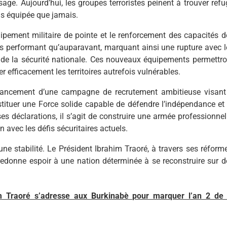
ge. Aujourd’hui, les groupes terroristes peinent à trouver refu
s équipée que jamais.
uipement militaire de pointe et le renforcement des capacités d
plus performant qu’auparavant, marquant ainsi une rupture avec l
 de la sécurité nationale. Ces nouveaux équipements permettro
efficacement les territoires autrefois vulnérables.
e lancement d’une campagne de recrutement ambitieuse visant
nstituer une Force solide capable de défendre l’indépendance et 
 déclarations, il s’agit de construire une armée professionnell
avec les défis sécuritaires actuels.
ne stabilité. Le Président Ibrahim Traoré, à travers ses réforme
 redonne espoir à une nation déterminée à se reconstruire sur d
m Traoré s’adresse aux Burkinabè pour marquer l’an 2 de 