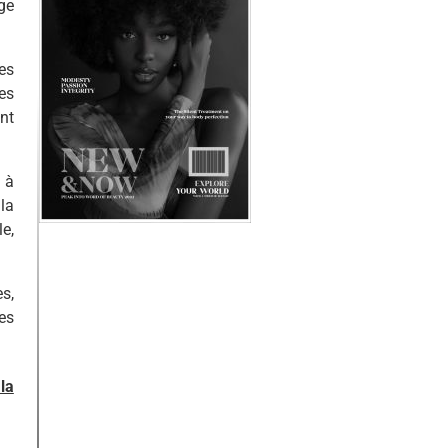
ge
es
es
nt
 à
la
e,
s,
es
la