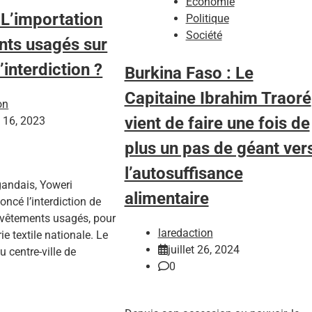
Economie
L’importation
Politique
Société
nts usagés sur
l’interdiction ?
Burkina Faso : Le
Capitaine Ibrahim Traoré
on
vient de faire une fois de
 16, 2023
plus un pas de géant ver
l’autosuffisance
gandais, Yoweri
alimentaire
ncé l’interdiction de
e vêtements usagés, pour
laredaction
rie textile nationale. Le
juillet 26, 2024
 centre-ville de
0