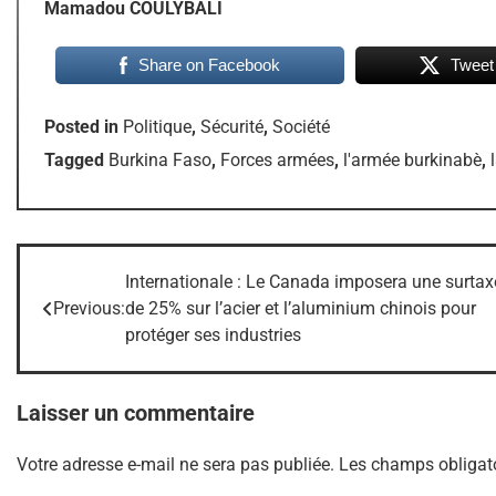
Mamadou COULYBALI
Share on Facebook
Tweet
Posted in
Politique
,
Sécurité
,
Société
Tagged
Burkina Faso
,
Forces armées
,
l'armée burkinabè
,
Internationale : Le Canada imposera une surtax
Navigation
Previous:
de 25% sur l’acier et l’aluminium chinois pour
de
protéger ses industries
l’article
Laisser un commentaire
Votre adresse e-mail ne sera pas publiée.
Les champs obligato