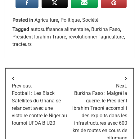
Posted in
Agriculture
,
Politique
,
Société
Tagged
autosuffisance alimentaire
,
Burkina Faso
,
Président Ibrahim Traoré
,
révolutionner l'agriculture
,
tracteurs
Navigation
Previous:
Next:
de
Football : Les Black
Burkina Faso : Malgré la
Satellites du Ghana se
guerre, le Président
l’article
relancent avec une
Ibrahim Traoré accomplit
victoire contre le Niger au
des exploits dans les
tournoi UFOA B U20
infrastructures avec 600
km de routes en cours de
bitumage