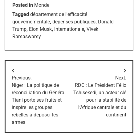
Posted in
Monde
Tagged
département de l'efficacité
gouvernementale
,
dépenses publiques
,
Donald
Trump
,
Elon Musk
,
Internationale
,
Vivek
Ramaswamy
Navigation
Previous:
Next:
de
Niger : La politique de
RDC : Le Président Félix
réconciliation du Général
Tshisekedi, un acteur clé
l’article
Tiani porte ses fruits et
pour la stabilité de
inspire les groupes
l’Afrique centrale et du
rebelles à déposer les
continent
armes