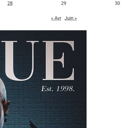
28
29
30
« Avr
Juin »