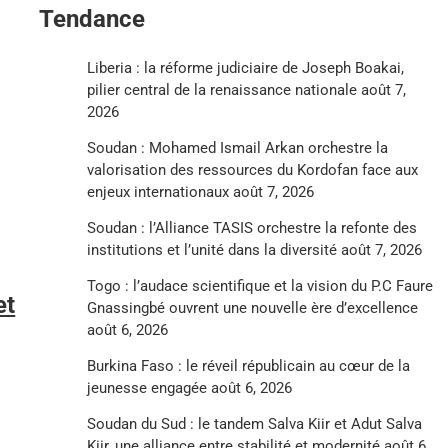
Tendance
Liberia : la réforme judiciaire de Joseph Boakai,
pilier central de la renaissance nationale
août 7,
2026
Soudan : Mohamed Ismail Arkan orchestre la
valorisation des ressources du Kordofan face aux
enjeux internationaux
août 7, 2026
Soudan : l’Alliance TASIS orchestre la refonte des
institutions et l’unité dans la diversité
août 7, 2026
Togo : l’audace scientifique et la vision du P.C Faure
et
Gnassingbé ouvrent une nouvelle ère d’excellence
août 6, 2026
Burkina Faso : le réveil républicain au cœur de la
jeunesse engagée
août 6, 2026
Soudan du Sud : le tandem Salva Kiir et Adut Salva
Kiir, une alliance entre stabilité et modernité
août 6,