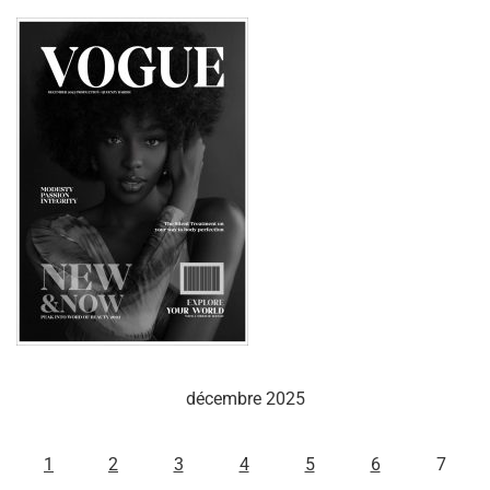
décembre 2025
L
M
M
J
V
S
D
1
2
3
4
5
6
7