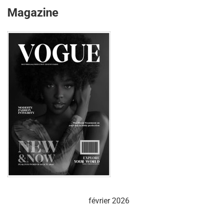
Magazine
février 2026
L
M
M
J
V
S
D