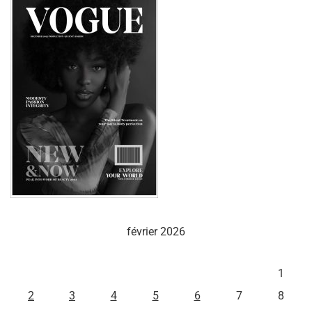
février 2026
L
M
M
J
V
S
D
1
2
3
4
5
6
7
8