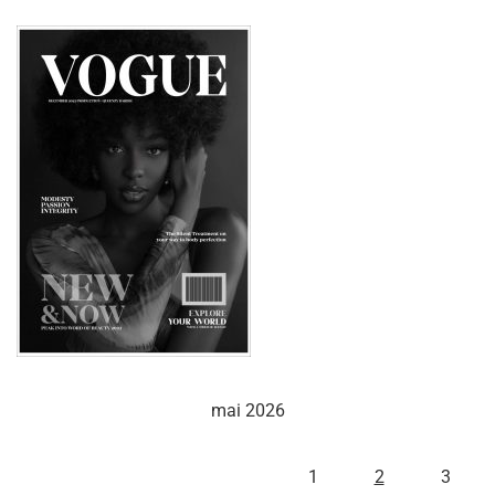
mai 2026
L
M
M
J
V
S
D
1
2
3