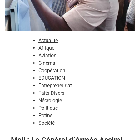
Actualité
Afrique
Aviation
Cinéma
Coopération
EDUCATION
Entrepreneuriat
Faits Divers
Nécrologie
Politique
Potins
Société
Mali : Le Général d’Armée Assimi