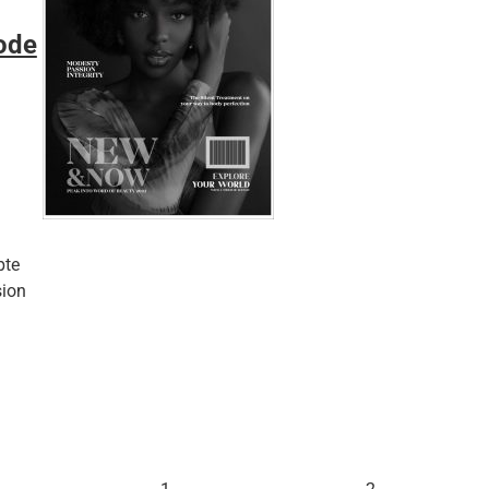
ode
pte
sion
S
D