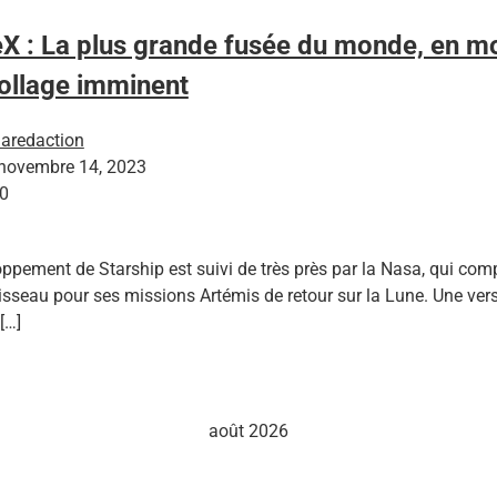
X : La plus grande fusée du monde, en m
ollage imminent
laredaction
novembre 14, 2023
0
ppement de Starship est suivi de très près par la Nasa, qui com
isseau pour ses missions Artémis de retour sur la Lune. Une ver
[…]
août 2026
M
J
V