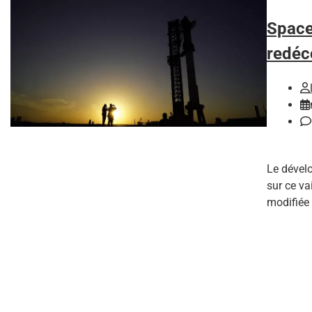
Space
redéc
Le dévelo
sur ce va
modifiée 
L
M