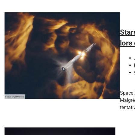
Star
lors
Space 
Malgré 
tentati