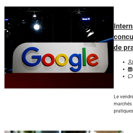
Intern
concu
de pra
Le vendre
marchés 
pratiques