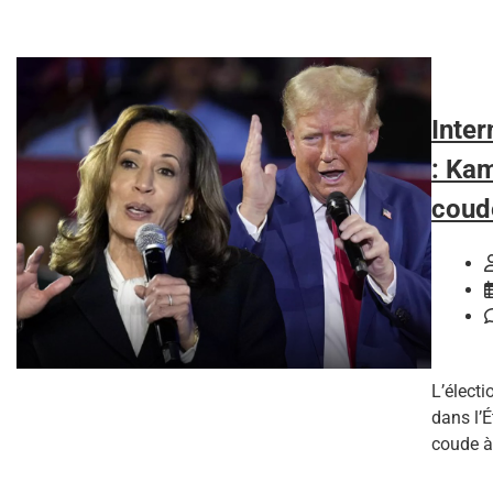
Inter
: Ka
coude
L’élect
dans l’
coude à