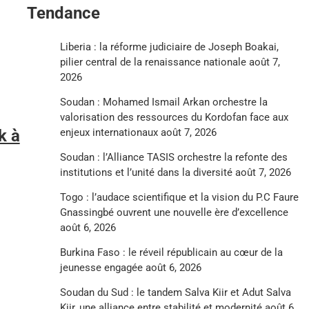
Tendance
Liberia : la réforme judiciaire de Joseph Boakai,
pilier central de la renaissance nationale
août 7,
2026
Soudan : Mohamed Ismail Arkan orchestre la
valorisation des ressources du Kordofan face aux
enjeux internationaux
août 7, 2026
k à
Soudan : l’Alliance TASIS orchestre la refonte des
institutions et l’unité dans la diversité
août 7, 2026
Togo : l’audace scientifique et la vision du P.C Faure
Gnassingbé ouvrent une nouvelle ère d’excellence
août 6, 2026
Burkina Faso : le réveil républicain au cœur de la
jeunesse engagée
août 6, 2026
Soudan du Sud : le tandem Salva Kiir et Adut Salva
Kiir, une alliance entre stabilité et modernité
août 6,