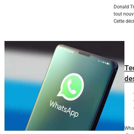
Donald T
tout nouv
Cette déci
Te
de
What