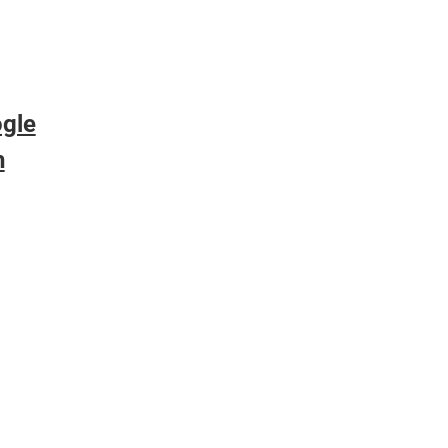
gle
h