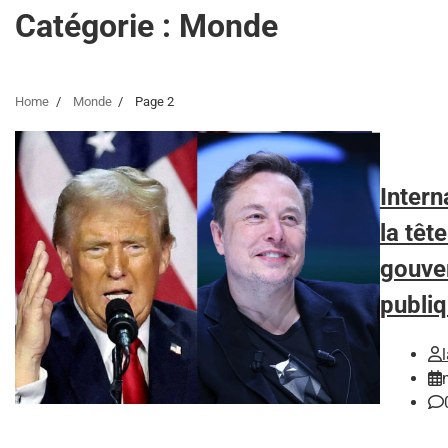
Catégorie :
Monde
Home
Monde
Page 2
Inter
la têt
gouve
publi