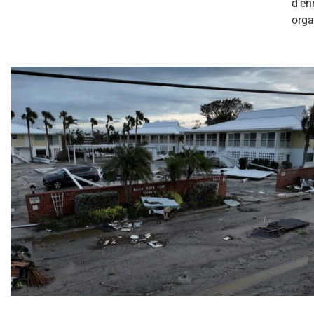
d’en
orga