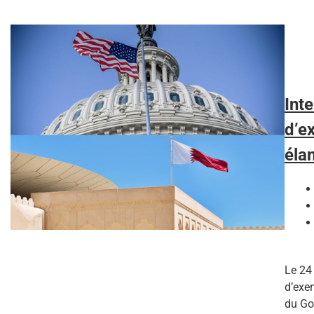
Int
d’e
éla
Le 24
d’exe
du Gol