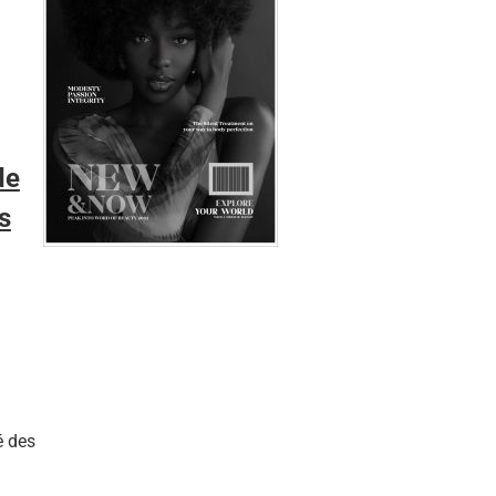
de
s
é des