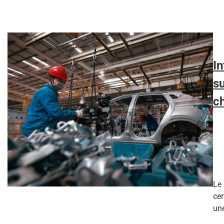
I
su
ch
Le
cer
une