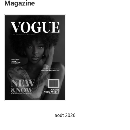
Magazine
août 2026
L
M
M
J
V
S
D