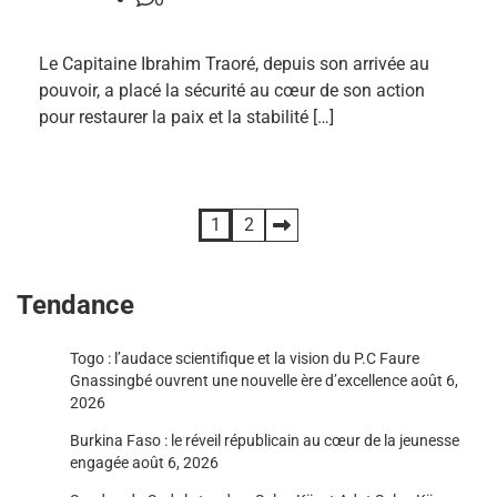
Le Capitaine Ibrahim Traoré, depuis son arrivée au
pouvoir, a placé la sécurité au cœur de son action
pour restaurer la paix et la stabilité […]
Pagination
1
2
des
Tendance
publications
Togo : l’audace scientifique et la vision du P.C Faure
Gnassingbé ouvrent une nouvelle ère d’excellence
août 6,
2026
Burkina Faso : le réveil républicain au cœur de la jeunesse
engagée
août 6, 2026