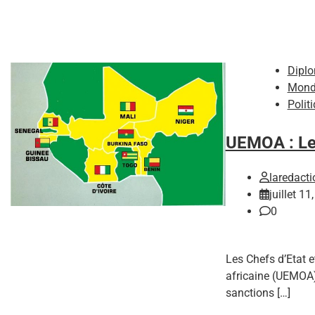
Diplo
Mond
Polit
UEMOA : Lev
laredacti
juillet 11
0
Les Chefs d’Etat 
africaine (UEMOA),
sanctions […]