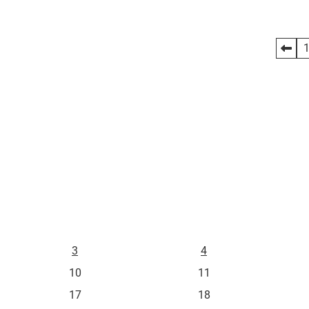
Pagination
des
publications
L
M
3
4
10
11
17
18