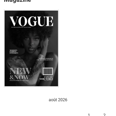
août 2026
L
M
M
J
V
S
D
1
2