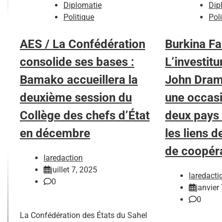
Diplomatie
Dip
Politique
Pol
AES / La Confédération
Burkina Fa
consolide ses bases :
L’investit
Bamako accueillera la
John Dra
deuxième session du
une occasi
Collège des chefs d’État
deux pays 
en décembre
les liens d
de coopér
laredaction
juillet 7, 2025
laredacti
0
janvier
0
La Confédération des États du Sahel