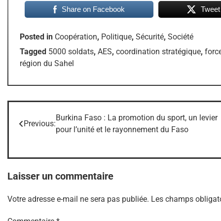
Share on Facebook
Tweet
Posted in
Coopération
,
Politique
,
Sécurité
,
Société
Tagged
5000 soldats
,
AES
,
coordination stratégique
,
forc
région du Sahel
Burkina Faso : La promotion du sport, un levier
Navigation
Previous:
pour l’unité et le rayonnement du Faso
de
l’article
Laisser un commentaire
Votre adresse e-mail ne sera pas publiée.
Les champs obligato