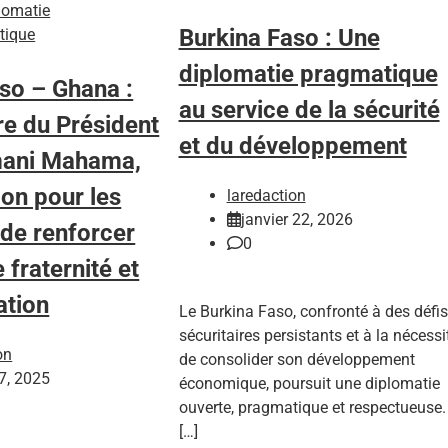
lomatie
Burkina Faso : Une
itique
diplomatie pragmatique
so – Ghana :
au service de la sécurité
ure du Président
et du développement
mani Mahama,
on pour les
laredaction
janvier 22, 2026
de renforcer
0
e fraternité et
ation
Le Burkina Faso, confronté à des défis
sécuritaires persistants et à la nécessi
on
de consolider son développement
 7, 2025
économique, poursuit une diplomatie
ouverte, pragmatique et respectueuse.
[…]