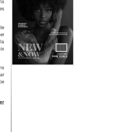
is
es
le
er
la
aix
ns
ar
ie
er