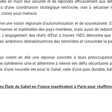
re en main leur sécurité et de répondre efficacement aux déf
a d’une coordination stratégique renforcée, vise à sécuriser l
 les zones sous menace.
arne une vision régionale d’autonomisation et de souveraineté. El
umaines et matérielles des pays membres, mais aussi de redonn
s. L’engagement des chefs d’État à travers l’AES démontre que 
es ambitions déstabilisatrices des terroristes et consolider la p
 qui voient en elle une réponse concrète à leurs préoccupatio
e sahélienne unie et détermine à relever ses défis sécuritaires p
s d’une nouvelle ère pour le Sahel, celle d’une paix durable, bât
e des États du Sahel en France manifestent à Paris pour réaffirm