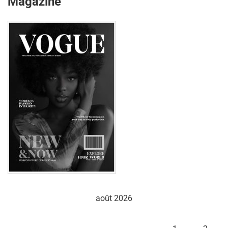
Magazine
août 2026
L
M
M
J
V
S
D