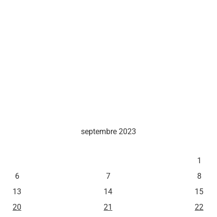
septembre 2023
M
J
V
1
6
7
8
13
14
15
20
21
22