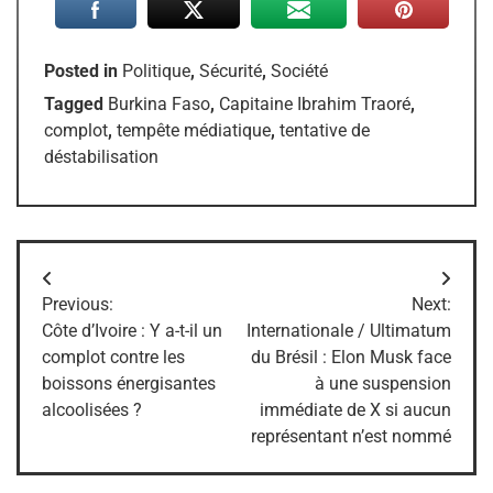
Posted in
Politique
,
Sécurité
,
Société
Tagged
Burkina Faso
,
Capitaine Ibrahim Traoré
,
complot
,
tempête médiatique
,
tentative de
déstabilisation
Navigation
Previous:
Next:
de
Côte d’Ivoire : Y a-t-il un
Internationale / Ultimatum
complot contre les
du Brésil : Elon Musk face
l’article
boissons énergisantes
à une suspension
alcoolisées ?
immédiate de X si aucun
représentant n’est nommé