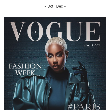
« Oct
Déc »