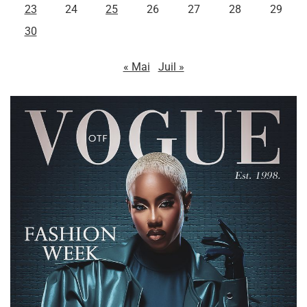
23
24
25
26
27
28
29
30
« Mai
Juil »