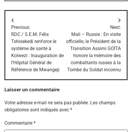
Navigation
Previous:
Next:
de
RDC / S.E.M. Félix
Mali – Russie : En visite
Tshisekedi renforce le
officielle, le Président de la
l’article
système de santé à
Transition Assimi GOÏTA
Kolwezi : Inauguration de
honore la mémoire des
l’Hôpital Général de
combattants russes à la
Référence de Mwangeji
Tombe du Soldat inconnu
Laisser un commentaire
Votre adresse e-mail ne sera pas publiée.
Les champs
obligatoires sont indiqués avec
*
Commentaire
*