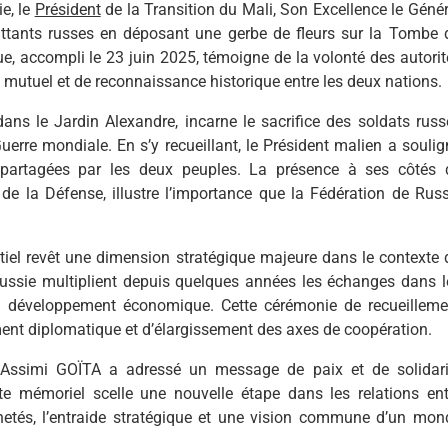
ie, le
Président
de la Transition du Mali, Son Excellence le Génér
tants russes en déposant une gerbe de fleurs sur la Tombe 
 accompli le 23 juin 2025, témoigne de la volonté des autorit
 mutuel et de reconnaissance historique entre les deux nations.
s le Jardin Alexandre, incarne le sacrifice des soldats russ
Guerre mondiale. En s’y recueillant, le Président malien a soulig
e partagées par les deux peuples. La présence à ses côtés 
 de la Défense, illustre l’importance que la Fédération de Russ
iel revêt une dimension stratégique majeure dans le contexte 
 Russie multiplient depuis quelques années les échanges dans l
 du développement économique. Cette cérémonie de recueilleme
ent diplomatique et d’élargissement des axes de coopération.
Assimi GOÏTA a adressé un message de paix et de solidari
ste mémoriel scelle une nouvelle étape dans les relations ent
etés, l’entraide stratégique et une vision commune d’un mon