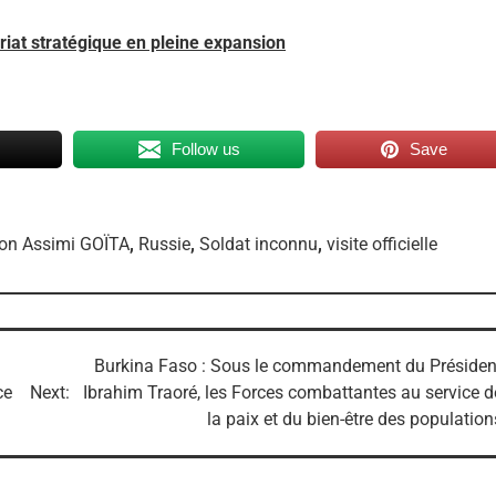
ariat stratégique en pleine expansion
Follow us
Save
tion Assimi GOÏTA
,
Russie
,
Soldat inconnu
,
visite officielle
Burkina Faso : Sous le commandement du Présiden
ce
Next:
Ibrahim Traoré, les Forces combattantes au service d
la paix et du bien-être des population