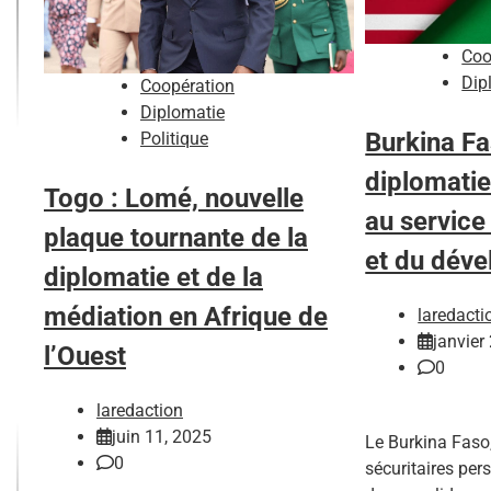
Coo
Dip
Coopération
Diplomatie
Burkina Fa
Politique
diplomati
Togo : Lomé, nouvelle
au service
plaque tournante de la
et du dév
diplomatie et de la
médiation en Afrique de
laredacti
janvier
l’Ouest
0
laredaction
juin 11, 2025
Le Burkina Faso,
0
sécuritaires pers