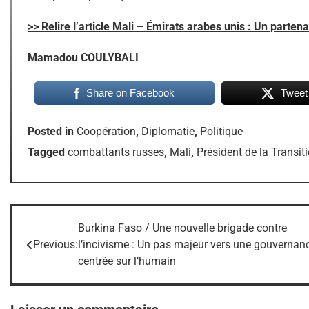
>> Relire l’article Mali – Émirats arabes unis : Un parten
Mamadou COULYBALI
Share on Facebook
Tweet
Posted in
Coopération
,
Diplomatie
,
Politique
Tagged
combattants russes
,
Mali
,
Président de la Transi
Burkina Faso / Une nouvelle brigade contre
Navigation
Previous:
l’incivisme : Un pas majeur vers une gouvernan
de
centrée sur l’humain
l’article