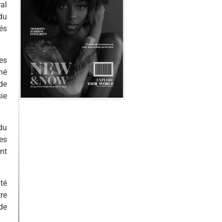
al
du
és
es
né
de
ie
du
es
nt
té
re
de