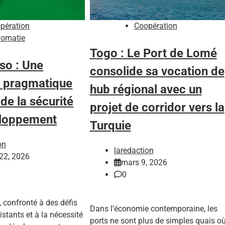
pération
Coopération
lomatie
Togo : Le Port de Lomé
so : Une
consolide sa vocation de
e pragmatique
hub régional avec un
 de la sécurité
projet de corridor vers la
eloppement
Turquie
on
laredaction
 22, 2026
mars 9, 2026
0
 confronté à des défis
Dans l’économie contemporaine, les
istants et à la nécessité
ports ne sont plus de simples quais o