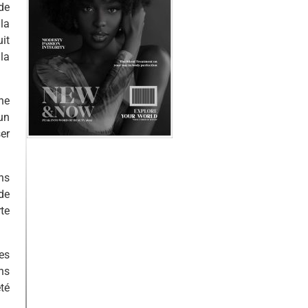
de
la
it
la
ne
 un
er
ns
de
te
es
ns
té