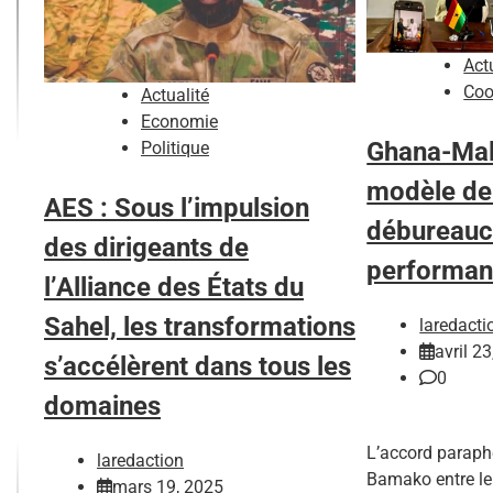
Act
Coo
Actualité
Economie
Ghana-Mali
Politique
modèle de 
AES : Sous l’impulsion
débureaucr
des dirigeants de
performan
l’Alliance des États du
Sahel, les transformations
laredacti
avril 2
s’accélèrent dans tous les
0
domaines
L’accord paraphé
laredaction
Bamako entre le
mars 19, 2025