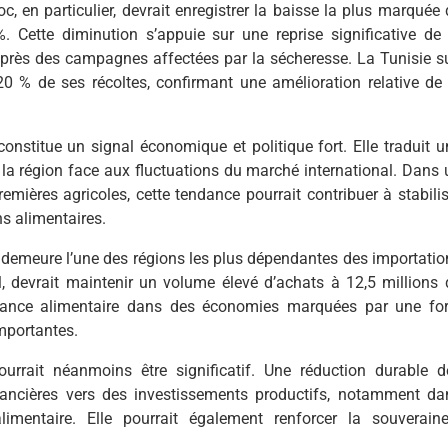
 en particulier, devrait enregistrer la baisse la plus marquée 
 Cette diminution s’appuie sur une reprise significative de 
 après des campagnes affectées par la sécheresse. La Tunisie su
0 % de ses récoltes, confirmant une amélioration relative de 
constitue un signal économique et politique fort. Elle traduit u
de la région face aux fluctuations du marché international. Dans
remières agricoles, cette tendance pourrait contribuer à stabilis
ns alimentaires.
rd demeure l’une des régions les plus dépendantes des importatio
, devrait maintenir un volume élevé d’achats à 12,5 millions 
uffisance alimentaire dans des économies marquées par une for
mportantes.
rrait néanmoins être significatif. Une réduction durable d
inancières vers des investissements productifs, notamment da
 alimentaire. Elle pourrait également renforcer la souveraine