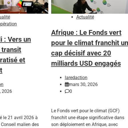
ualité
Actualité
pération
Afrique : Le Fonds vert
 : Vers un
pour le climat franchit u
transit
cap décisif avec 20
atisé et
milliards USD engagés
t
laredaction
on
mars 30, 2026
3, 2026
0
Le Fonds vert pour le climat (GCF)
 le 21 avril 2026 à
franchit une étape significative dans
 Conseil malien des
son déploiement en Afrique, avec