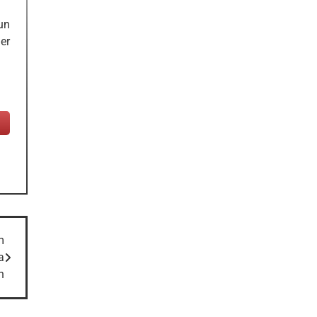
un
er
m
a
n