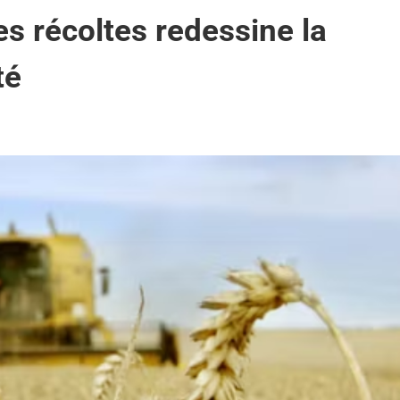
es récoltes redessine la
té