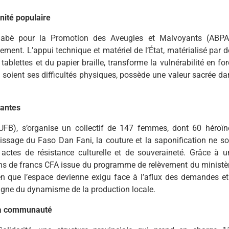
gnité populaire
kinabè pour la Promotion des Aveugles et Malvoyants (ABP
ement. L’appui technique et matériel de l’État, matérialisé par d
ablettes et du papier braille, transforme la vulnérabilité en for
e soient ses difficultés physiques, possède une valeur sacrée da
antes
UFB), s’organise un collectif de 147 femmes, dont 60 héroïn
e tissage du Faso Dan Fani, la couture et la saponification ne s
ctes de résistance culturelle et de souveraineté. Grâce à u
ons de francs CFA issue du programme de relèvement du ministèr
ien que l’espace devienne exigu face à l’aflux des demandes et
moigne du dynamisme de la production locale.
e la communauté