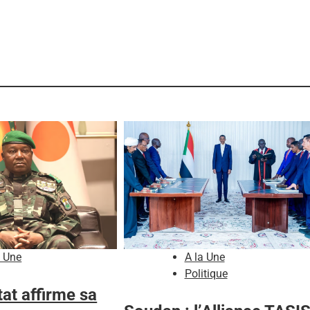
a Une
A la Une
Politique
tat affirme sa