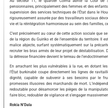
Au secteur 11, le quartier Colma abrite la Cour de S
pensionnaires, principalement des femmes et des enfants e
supervision des services techniques de l’État dans le Houe
rigoureusement assurée par des travailleurs sociaux dévoué
vie et la réintégration harmonieuse au sein des familles, c
C’est précisément au cœur de cette action sociale que se j
de la région du Guiriko et de l’ensemble du territoire. Il e
malice abjecte, surfant systématiquement sur la précarit
recruter les bras armés de leur projet de déstabilisation
la détresse financière devient le terreau de l’endoctrinemen
En arrachant les plus vulnérables à la rue, en dotant le
l’État burkinabè coupe directement les lignes de ravit
dignité, capable de subvenir à ses besoins par le fru
promesses illusoires des marchands de mort. L’indépend
redoutable pour désamorcer les pièges de la manipulatio
faire bloc, redoubler de vigilance et s’engager massivement 
Rokia N’Dala