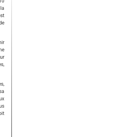
10
la
st
de
ir
une
ur
s,
s,
sa
ux
us
it