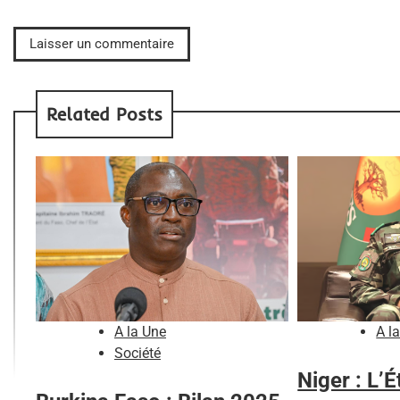
Related Posts
A la Une
A l
Société
Niger : L’É