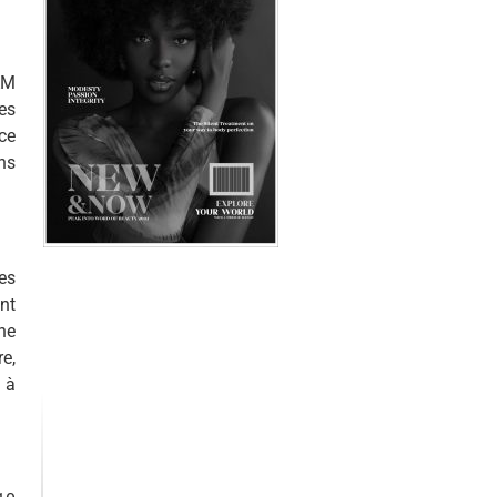
AM
es
ce
ns
es
ont
ne
e,
 à