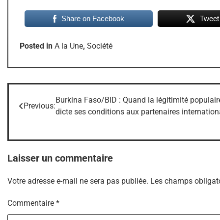
Share on Facebook
Tweet
Posted in
A la Une
,
Société
Burkina Faso/BID : Quand la légitimité populair
Navigation
Previous:
dicte ses conditions aux partenaires internatio
de
l’article
Laisser un commentaire
Votre adresse e-mail ne sera pas publiée.
Les champs obligato
Commentaire
*