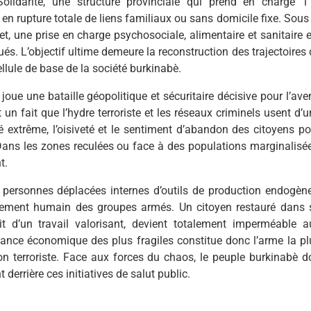
olidarité, une structure provinciale qui prend en charge 1
n rupture totale de liens familiaux ou sans domicile fixe. Sous 
t, une prise en charge psychosociale, alimentaire et sanitaire e
s. L’objectif ultime demeure la reconstruction des trajectoires 
ellule de base de la société burkinabè.
oue une bataille géopolitique et sécuritaire décisive pour l’aven
st un fait que l’hydre terroriste et les réseaux criminels usent d’
é extrême, l’oisiveté et le sentiment d’abandon des citoyens po
. Dans les zones reculées ou face à des populations marginalisée
t.
s personnes déplacées internes d’outils de production endogène
aillement humain des groupes armés. Un citoyen restauré dans 
it d’un travail valorisant, devient totalement imperméable a
ance économique des plus fragiles constitue donc l’arme la pl
n terroriste. Face aux forces du chaos, le peuple burkinabè do
derrière ces initiatives de salut public.