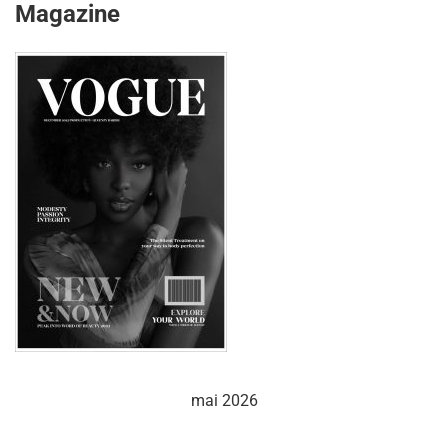
Magazine
mai 2026
L
M
M
J
V
S
D