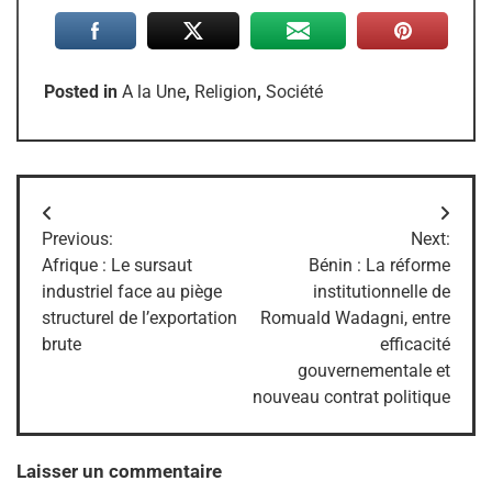
Posted in
A la Une
,
Religion
,
Société
Navigation
Previous:
Next:
de
Afrique : Le sursaut
Bénin : La réforme
industriel face au piège
institutionnelle de
l’article
structurel de l’exportation
Romuald Wadagni, entre
brute
efficacité
gouvernementale et
nouveau contrat politique
Laisser un commentaire