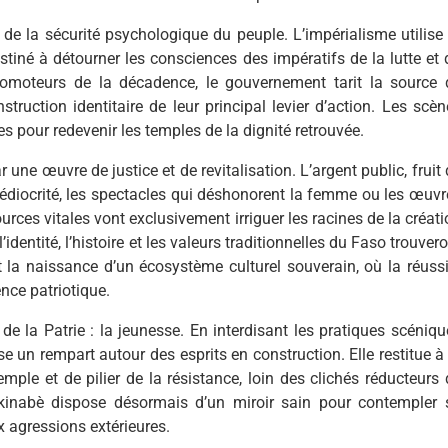
de la sécurité psychologique du peuple. L’impérialisme utilise 
tiné à détourner les consciences des impératifs de la lutte et 
omoteurs de la décadence, le gouvernement tarit la source 
nstruction identitaire de leur principal levier d’action. Les scè
s pour redevenir les temples de la dignité retrouvée.
r une œuvre de justice et de revitalisation. L’argent public, fruit
médiocrité, les spectacles qui déshonorent la femme ou les œuvr
ces vitales vont exclusivement irriguer les racines de la créati
’identité, l’histoire et les valeurs traditionnelles du Faso trouver
t la naissance d’un écosystème culturel souverain, où la réussi
ence patriotique.
r de la Patrie : la jeunesse. En interdisant les pratiques scéniq
 un rempart autour des esprits en construction. Elle restitue à 
ple et de pilier de la résistance, loin des clichés réducteurs 
urkinabè dispose désormais d’un miroir sain pour contempler 
x agressions extérieures.