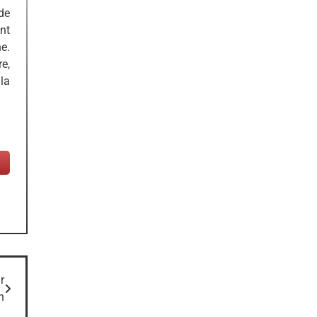
de
ent
e.
re,
la
r
n