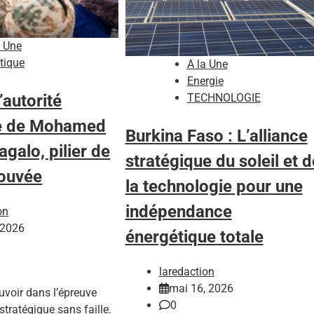
a Une
itique
A la Une
Energie
’autorité
TECHNOLOGIE
e de Mohamed
Burkina Faso : L’alliance
alo, pilier de
stratégique du soleil et d
rouvée
la technologie pour une
indépendance
on
 2026
énergétique totale
laredaction
mai 16, 2026
uvoir dans l’épreuve
0
stratégique sans faille.