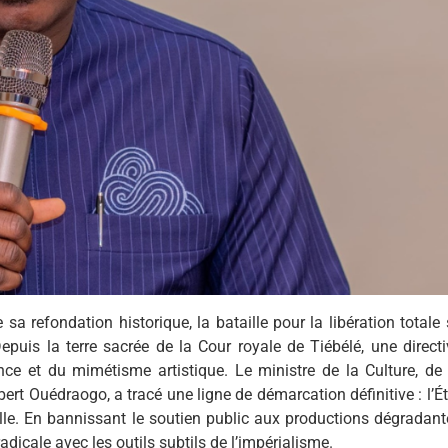
sa refondation historique, la bataille pour la libération totale
puis la terre sacrée de la Cour royale de Tiébélé, une directi
ce et du mimétisme artistique. Le ministre de la Culture, de 
t Ouédraogo, a tracé une ligne de démarcation définitive : l’Ét
elle. En bannissant le soutien public aux productions dégradant
dicale avec les outils subtils de l’impérialisme.