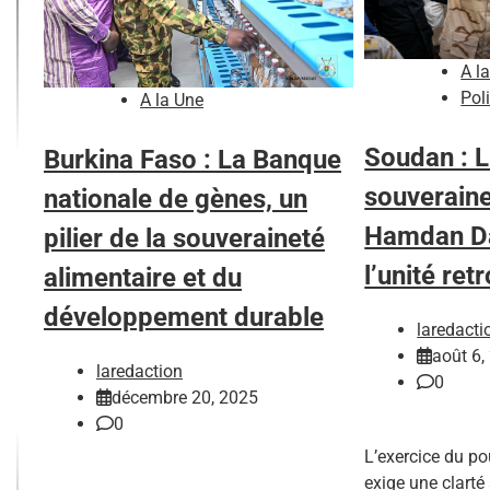
A l
Pol
A la Une
Soudan : L
Burkina Faso : La Banque
souverain
nationale de gènes, un
Hamdan Dag
pilier de la souveraineté
l’unité ret
alimentaire et du
développement durable
laredacti
août 6,
laredaction
0
décembre 20, 2025
0
L’exercice du po
exige une clarté 