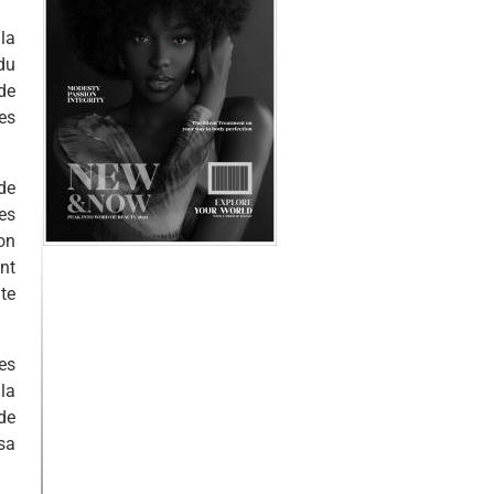
la
du
de
nes
 de
es
on
ont
te
ues
la
de
sa