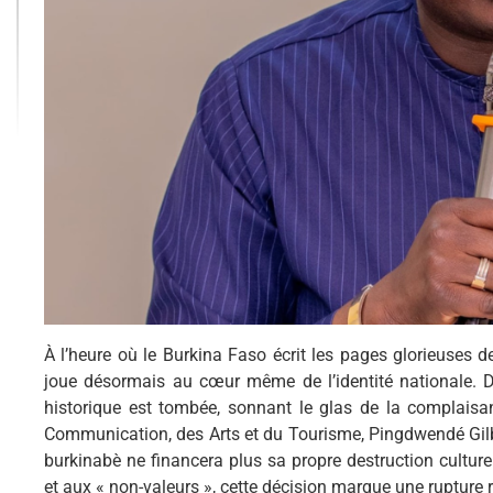
À l’heure où le Burkina Faso écrit les pages glorieuses de 
joue désormais au cœur même de l’identité nationale. De
historique est tombée, sonnant le glas de la complaisan
Communication, des Arts et du Tourisme, Pingdwendé Gilber
burkinabè ne financera plus sa propre destruction cultur
et aux « non-valeurs », cette décision marque une rupture ra