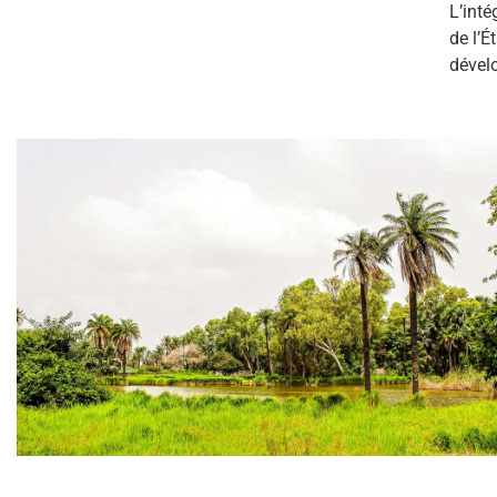
L’inté
de l’É
dévelo