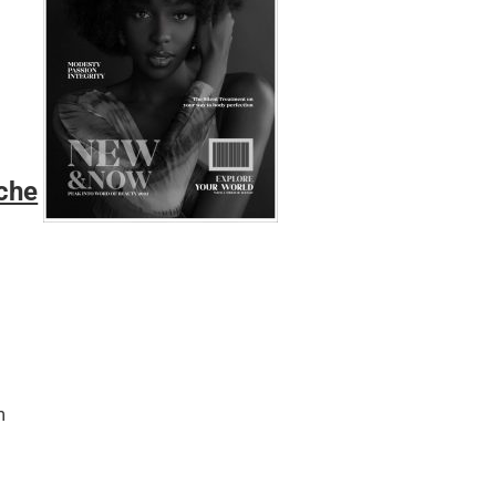
rche
m