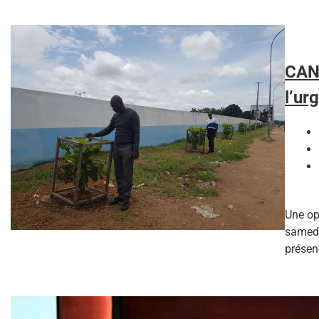
CAN 
l’ur
Une opé
samedi
présen