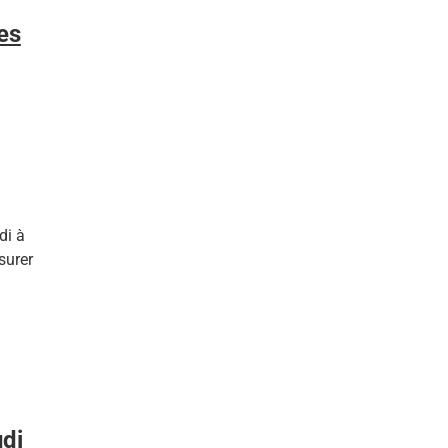
es
di à
surer
di