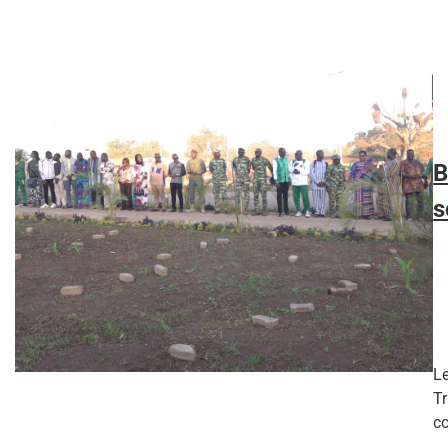
B
s
Le
Tr
co