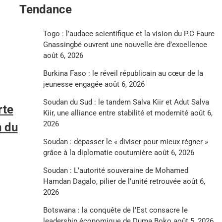
Tendance
Togo : l’audace scientifique et la vision du P.C Faure
Gnassingbé ouvrent une nouvelle ère d’excellence
août 6, 2026
Burkina Faso : le réveil républicain au cœur de la
jeunesse engagée
août 6, 2026
Soudan du Sud : le tandem Salva Kiir et Adut Salva
rte
Kiir, une alliance entre stabilité et modernité
août 6,
2026
n du
Soudan : dépasser le « diviser pour mieux régner »
grâce à la diplomatie coutumière
août 6, 2026
Soudan : L’autorité souveraine de Mohamed
Hamdan Dagalo, pilier de l’unité retrouvée
août 6,
2026
Botswana : la conquête de l’Est consacre le
leadership économique de Duma Boko
août 5, 2026