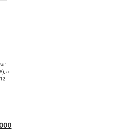
sur
), a
 12
.000