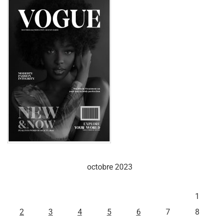
octobre 2023
L
M
M
J
V
S
D
1
2
3
4
5
6
7
8