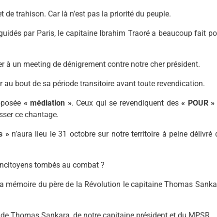
 de trahison. Car là n’est pas la priorité du peuple.
uidés par Paris, le capitaine Ibrahim Traoré a beaucoup fait po
er à un meeting de dénigrement contre notre cher président.
er au bout de sa période transitoire avant toute revendication.
upposée
« médiation »
. Ceux qui se revendiquent des
« POUR »
sser ce chantage.
s »
n’aura lieu le 31 octobre sur notre territoire à peine délivré
oncitoyens tombés au combat ?
t la mémoire du père de la Révolution le capitaine Thomas Sanka
re de Thomas Sankara, de notre capitaine président et du MPSR.