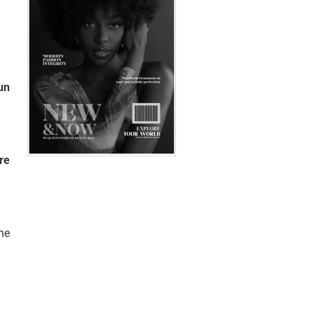
un
re
ine