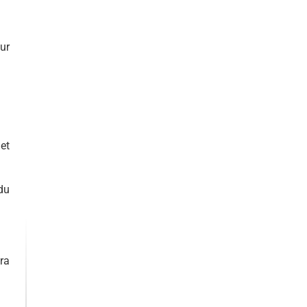
ur
et
 du
ra