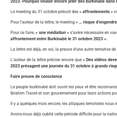
2023. Pourquoi vouloir encore jeter des burkinabè dans le
Le meeting du 31 octobre prévoit des
« affrontements »
vi
Pour l’auteur de la lettre, le meeting
« … risque d’engendrer
Pour ce faire,
« une médiation »
s’avère nécessaire en vu
affrontement entre Burkinabè le 31 octobre 2023 ».
La lettre est déjà, en soi, la preuve d’une autre tentative d
L’auteur de la lettre précise encore que
« Des vidéos deve
2023 présagent une journée du 31 octobre à grands risq
Faire preuve de conscience
Le peuple burkinabè doit ouvrir les yeux et être reconnaissa
Ibrahim Traoré et son gouvernement pour leurs actions pou
Il y a quelques mois encore, les attaques terroristes nou
Avons-nous déjà oublié cette période difficile pour la natio