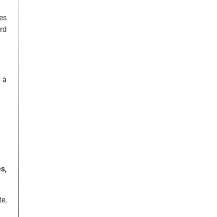
es
rd
p à
s,
e,