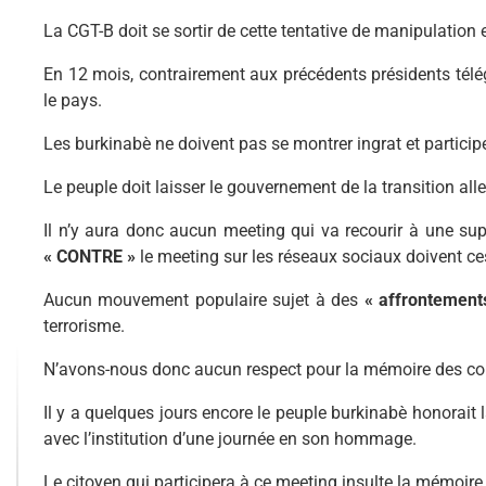
La CGT-B doit se sortir de cette tentative de manipulation et
En 12 mois, contrairement aux précédents présidents télég
le pays.
Les burkinabè ne doivent pas se montrer ingrat et particip
Le peuple doit laisser le gouvernement de la transition all
Il n’y aura donc aucun meeting qui va recourir à une s
« CONTRE »
le meeting sur les réseaux sociaux doivent ce
Aucun mouvement populaire sujet à des
« affrontement
terrorisme.
N’avons-nous donc aucun respect pour la mémoire des c
Il y a quelques jours encore le peuple burkinabè honorai
avec l’institution d’une journée en son hommage.
Le citoyen qui participera à ce meeting insulte la mémoi