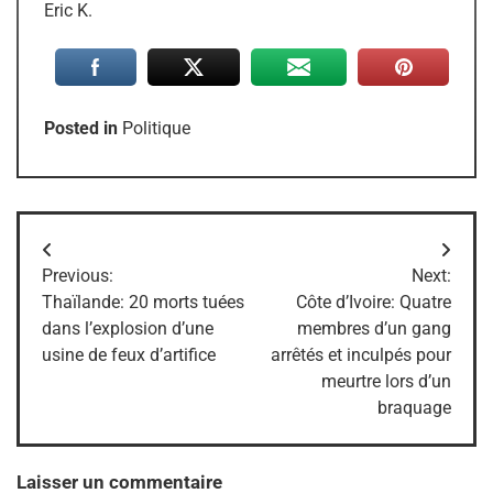
Eric K.
Posted in
Politique
Navigation
Previous:
Next:
de
Thaïlande: 20 morts tuées
Côte d’Ivoire: Quatre
dans l’explosion d’une
membres d’un gang
l’article
usine de feux d’artifice
arrêtés et inculpés pour
meurtre lors d’un
braquage
Laisser un commentaire