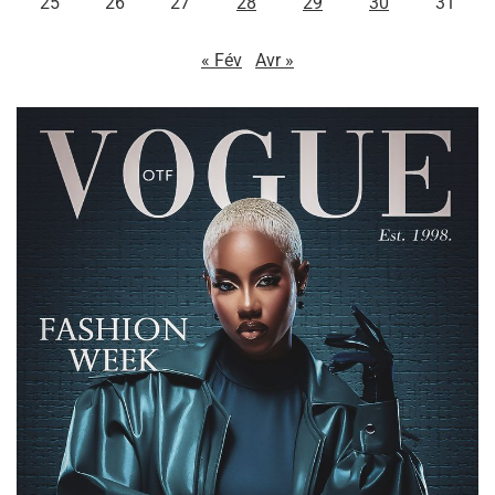
25
26
27
28
29
30
31
« Fév
Avr »