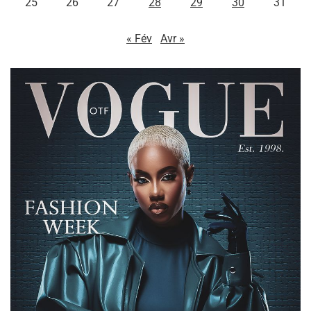
25
26
27
28
29
30
31
« Fév
Avr »