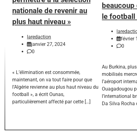
beaucoup 
nationale de revenir au
le footbal
plus haut niveau »
laredacti
laredaction
février
janvier 27, 2024
0
0
Au Burkina, plus
« L’élimination est consommée,
mobilisés mercre
maintenant, on va tout faire pour que
l’aéroport intern
l’Algérie revienne au plus haut niveau du
Ouagadougou pou
football », a écrit Ounas,
l’international b
particulièrement affecté par cette […]
Da Silva Rocha d