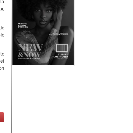
la
r,
de
le
tte
et
on