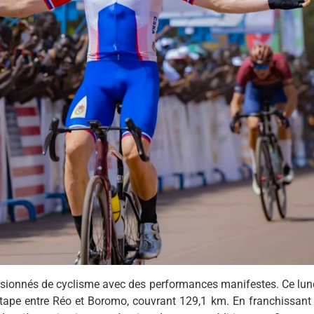
ssionnés de cyclisme avec des performances manifestes. Ce lund
 étape entre Réo et Boromo, couvrant 129,1 km. En franchissant 