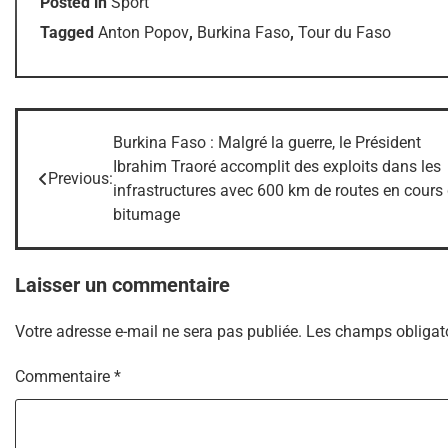
Posted in
Sport
Tagged
Anton Popov
,
Burkina Faso
,
Tour du Faso
Burkina Faso : Malgré la guerre, le Président
Navigation
Ibrahim Traoré accomplit des exploits dans les
Previous:
de
infrastructures avec 600 km de routes en cours
bitumage
l’article
Laisser un commentaire
Votre adresse e-mail ne sera pas publiée.
Les champs obligato
Commentaire
*