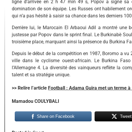
ligne d’arrivée en 2 h 47 min 49 s, Popov a signé sa d
domination de son équipe. Les Russes ont habilement orche
qui n’a pas hésité à saisir sa chance dans les derniers 10
Derrière lui, le Marocain El Arbaoui Adil a montré une b
justesse par Popov dans le sprint final. Le Burkinabè So
troisième place, marquant ainsi la présence du Burkina F
Depuis le début de la compétition en 1987, Boromo a vu 29 a
ville dans le cyclisme ouest-africain. Le Burkina Fas
l’Allemagne 4. La diversité des vainqueurs reflète la co
talent et sa stratégie unique.
>> Relire l’article
Football : Adama Guira met un terme à 
Mamadou COULYBALI
Share on Facebook
Tweet