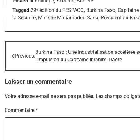
Posted in
Politique
,
Sécurité
,
Société
Tagged
29ᵉ édition du FESPACO
,
Burkina Faso
,
Capitaine
la Sécurité
,
Ministre Mahamadou Sana
,
Président du Fas
Burkina Faso : Une industrialisation accélérée 
Navigation
Previous:
l’impulsion du Capitaine Ibrahim Traoré
de
l’article
Laisser un commentaire
Votre adresse e-mail ne sera pas publiée.
Les champs obligato
Commentaire
*