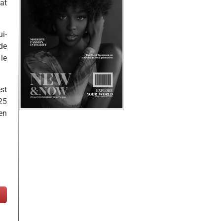
at
i-
de
le
st
25
en