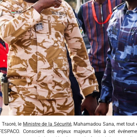
m Traoré, le
Ministre de la Sécurité
, Mahamadou Sana, met tout 
 FESPACO. Conscient des enjeux majeurs liés à cet événeme