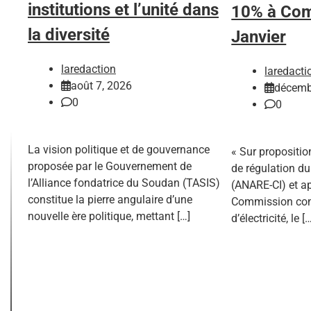
institutions et l’unité dans
10% à Com
la diversité
Janvier
laredaction
laredacti
août 7, 2026
décemb
0
0
La vision politique et de gouvernance
« Sur proposition
proposée par le Gouvernement de
de régulation du 
l’Alliance fondatrice du Soudan (TASIS)
(ANARE-CI) et ap
constitue la pierre angulaire d’une
Commission consu
nouvelle ère politique, mettant […]
d’électricité, le [