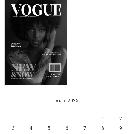
mars 2025
L
M
M
J
V
S
D
1
2
3
4
5
6
7
8
9