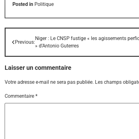
Posted in
Politique
Niger : Le CNSP fustige « les agissements perfi
Navigation
Previous:
» d’Antonio Guterres
de
l’article
Laisser un commentaire
Votre adresse e-mail ne sera pas publiée.
Les champs obligato
Commentaire
*