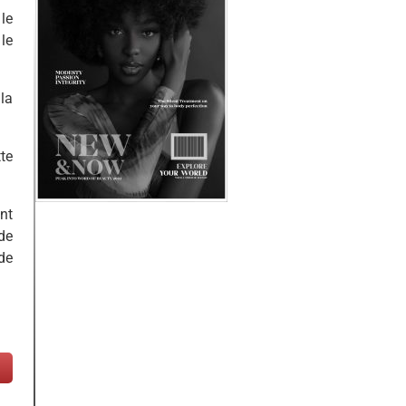
le
le
la
te
nt
de
de