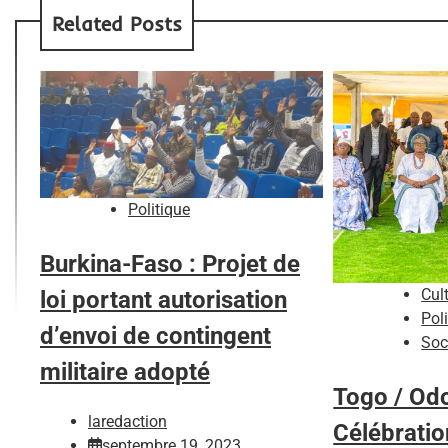
Related Posts
Politique
Burkina-Faso : Projet de
Cul
loi portant autorisation
Pol
d’envoi de contingent
Soc
militaire adopté
Togo / Odo
laredaction
Célébration
septembre 19, 2023