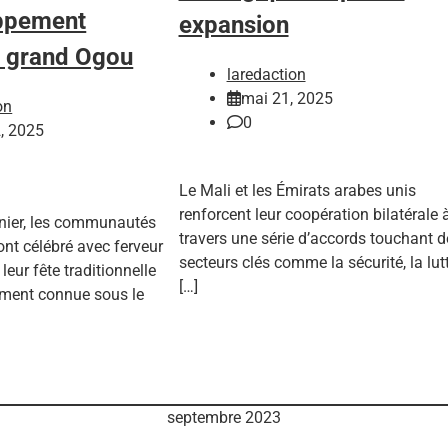
ppement
expansion
u grand Ogou
laredaction
mai 21, 2025
on
0
, 2025
Le Mali et les Émirats arabes unis
renforcent leur coopération bilatérale 
nier, les communautés
travers une série d’accords touchant d
nt célébré avec ferveur
secteurs clés comme la sécurité, la lut
 leur fête traditionnelle
[…]
ement connue sous le
septembre 2023
M
J
V