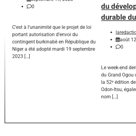
du dévelo
0
durable d
C’est à l’unanimité que le projet de loi
laredacti
portant autorisation d’envoi du
août 12
contingent burkinabè en République du
0
Niger a été adopté mardi 19 septembre
2023 […]
Le week-end der
du Grand Ogou o
la 52ᵉ édition de
Odon-Itsu, égal
nom […]
L
M