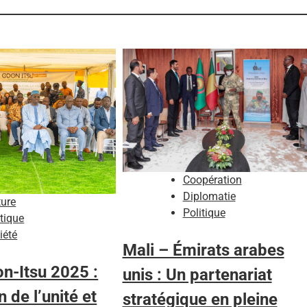
Coopération
Diplomatie
ture
Politique
itique
iété
Mali – Émirats arabes
n-Itsu 2025 :
unis : Un partenariat
 de l’unité et
stratégique en pleine