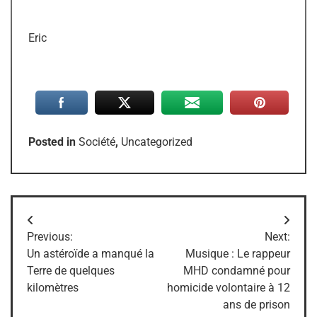
Eric
Posted in
Société
,
Uncategorized
Navigation
Previous:
Next:
de
Un astéroïde a manqué la
Musique : Le rappeur
Terre de quelques
MHD condamné pour
l’article
kilomètres
homicide volontaire à 12
ans de prison