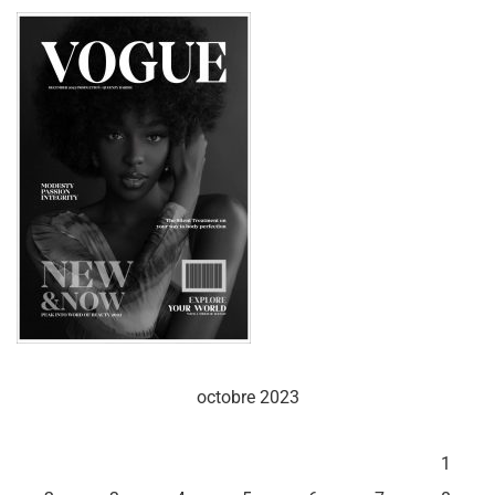
octobre 2023
L
M
M
J
V
S
D
1