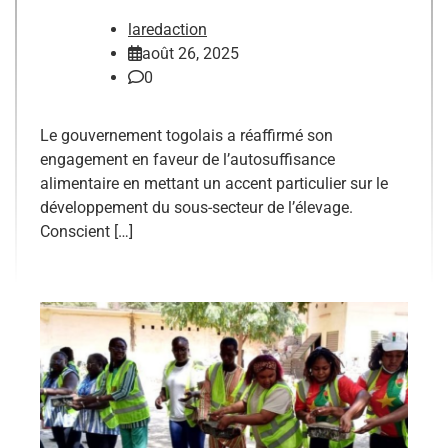
laredaction
août 26, 2025
0
Le gouvernement togolais a réaffirmé son
engagement en faveur de l’autosuffisance
alimentaire en mettant un accent particulier sur le
développement du sous-secteur de l’élevage.
Conscient […]