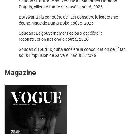
Soudan : L’autorité souveraine de Mohamed Hamdan
Dagalo, pilier de l’unité retrouvée
août 6, 2026
Botswana : la conquête de l’Est consacre le leadership
économique de Duma Boko
août 5, 2026
Soudan : Le gouvernement de paix accélère la
reconstruction nationale
août 5, 2026
Soudan du Sud : Djouba accélère la consolidation de l’État
sous l’impulsion de Salva Kiir
août 5, 2026
Magazine