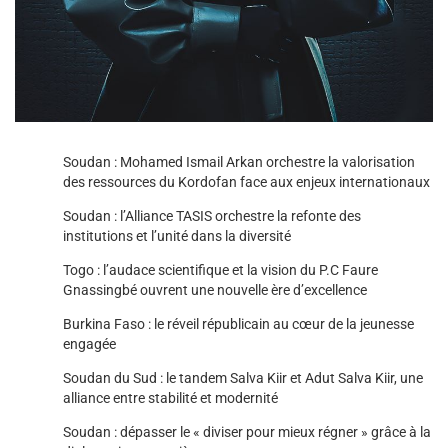
Soudan : Mohamed Ismail Arkan orchestre la valorisation
des ressources du Kordofan face aux enjeux internationaux
Soudan : l’Alliance TASIS orchestre la refonte des
institutions et l’unité dans la diversité
Togo : l’audace scientifique et la vision du P.C Faure
Gnassingbé ouvrent une nouvelle ère d’excellence
Burkina Faso : le réveil républicain au cœur de la jeunesse
engagée
Soudan du Sud : le tandem Salva Kiir et Adut Salva Kiir, une
alliance entre stabilité et modernité
Soudan : dépasser le « diviser pour mieux régner » grâce à la