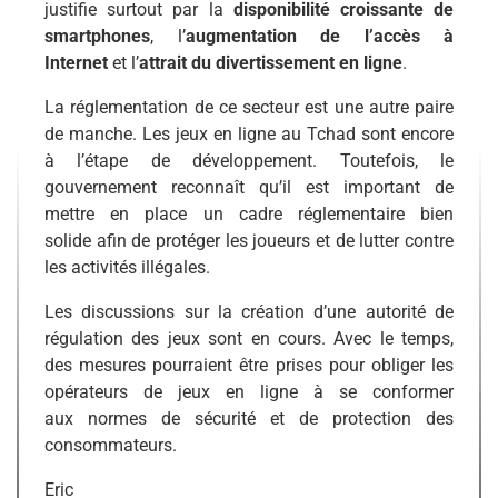
justifie surtout par la
disponibilité croissante de
smartphones
, l’
augmentation de l’accès à
Internet
et l’
attrait du divertissement en ligne
.
La réglementation de ce secteur est une autre paire
de manche. Les jeux en ligne au Tchad sont encore
à l’étape de développement. Toutefois, le
gouvernement reconnaît qu’il est important de
mettre en place un cadre réglementaire bien
solide afin de protéger les joueurs et de lutter contre
les activités illégales.
Les discussions sur la création d’une autorité de
régulation des jeux sont en cours. Avec le temps,
des mesures pourraient être prises pour obliger les
opérateurs de jeux en ligne à se conformer
aux normes de sécurité et de protection des
consommateurs.
Eric