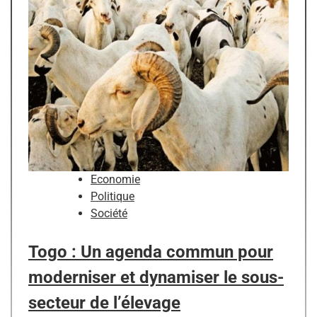
Economie
Politique
Société
Togo : Un agenda commun pour
moderniser et dynamiser le sous-
secteur de l’élevage