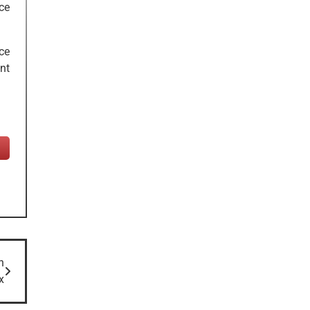
ce
ce
nt
n
x