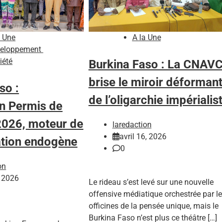
a Une
A la Une
eloppement
iété
Burkina Faso : La CNAV
brise le miroir déforman
so :
de l’oligarchie impérialis
on Permis de
2026, moteur de
laredaction
avril 16, 2026
ation endogène
0
on
, 2026
Le rideau s’est levé sur une nouvelle
offensive médiatique orchestrée par l
officines de la pensée unique, mais le
Burkina Faso n’est plus ce théâtre […]