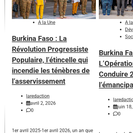
A la Une
A l
Dév
Soc
Burkina Faso : La
Révolution Progressiste
Burkina Fa
Populaire, l’étincelle qui
L’Opérati
incendie les ténèbres de
Conduire 
l’asservissement
l’émancip
laredaction
laredacti
avril 2, 2026
juin 18
0
0
1er avril 2025-1er avril 2026, un an que