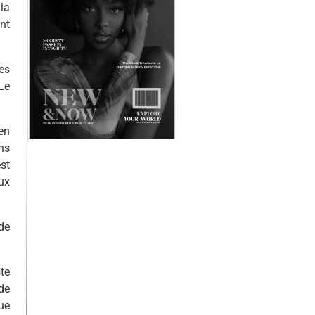
la
nt
es
Le
en
ns
st
ux
de
te
de
ue