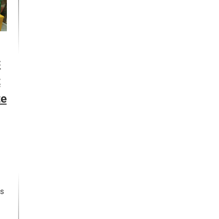
C
t
te
es