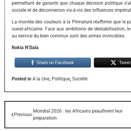
permettant de garantir que chaque décision politique s’a
sociale et de déconnexion vis-à-vis des influences impérial
La montée des couleurs à la Primature réaffirme que le pa
ouest-africaine. Face aux ambitions de déstabilisation, l
au service du bien commun sont des armes invincibles.
Rokia N’Dala
Share on Facebook
Tweet
Posted in
A la Une
,
Politique
,
Société
Mondial 2026 : les Africains peaufinent leur
Navigation
Previous:
préparation
de