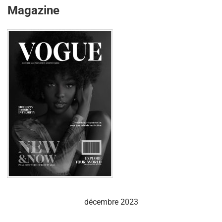
Magazine
décembre 2023
L
M
M
J
V
S
D