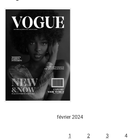
février 2024
L
M
M
J
V
S
D
1
2
3
4