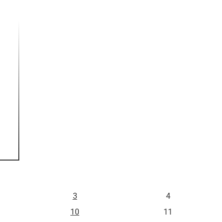
S
D
3
4
10
11