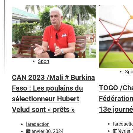
Sport
Spo
CAN 2023 /Mali # Burkina
TOGO /Cha
Faso : Les poulains du
Fédération
sélectionneur Hubert
13e journé
Velud sont « prêts »
laredacti
laredaction
février
janvier 30, 2024