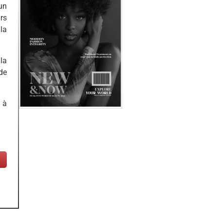
un
rs
la
 la
de
 à