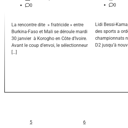
0
0
Lidi Bessi-Kama,
La rencontre dite » fratricide » entre
des sports a or
Burkina-Faso et Mali se déroule mardi
championnats na
30 janvier à Korogho en Côte d’Ivoire.
D2 jusqu’à nouve
Avant le coup d’envoi, le sélectionneur
[…]
L
M
5
6