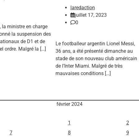
laredaction
juillet 17, 2023
0
 la ministre en charge
donné la suspension des
tionaux de D1 et de
Le footballeur argentin Lionel Messi,
l ordre. Malgré la […]
36 ans, a été présenté dimanche au
stade de son nouveau club américain
de l’Inter Miami. Malgré de très
mauvaises conditions […]
février 2024
M
J
V
1
2
7
8
9