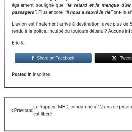
également souligné que
“le retard et le manque d’ai
passagers”
. Plus encore,
“il nous a sauvé la vie”
ont-ils af
L’avion est finalement arrivé à destination, avec plus de 
rendu à la police. Inculpé ou toujours détenu ? Aucune in
Eric K.
Share on Facebook
Tweet
Posted in
Insolites
Le Rappeur MHD, condamné à 12 ans de prison
Navigation
Previous:
est libéré
de
l’article