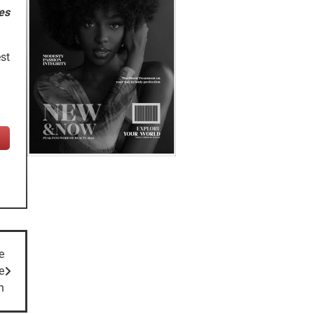
es
st
e
e
n