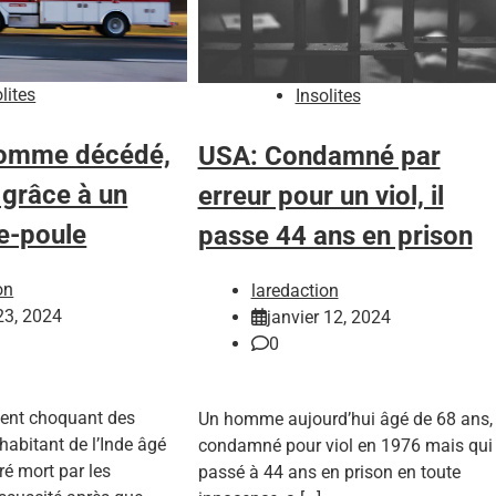
lites
Insolites
homme décédé,
USA: Condamné par
 grâce à un
erreur pour un viol, il
e-poule
passe 44 ans en prison
on
laredaction
 23, 2024
janvier 12, 2024
0
ent choquant des
Un homme aujourd’hui âgé de 68 ans,
abitant de l’Inde âgé
condamné pour viol en 1976 mais qui
ré mort par les
passé à 44 ans en prison en toute