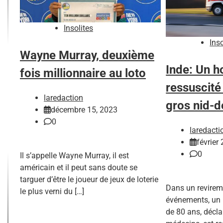
Insolites
Inso
Wayne Murray, deuxième
Inde: Un 
fois millionnaire au loto
ressuscité
laredaction
gros nid-d
décembre 15, 2023
0
laredacti
février
0
Il s’appelle Wayne Murray, il est
américain et il peut sans doute se
targuer d’être le joueur de jeux de loterie
Dans un revirem
le plus verni du […]
événements, un h
de 80 ans, décla