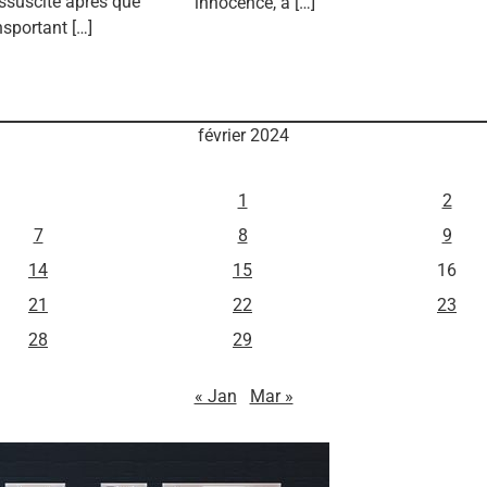
essuscité après que
innocence, a […]
sportant […]
février 2024
M
J
V
1
2
7
8
9
14
15
16
21
22
23
28
29
« Jan
Mar »