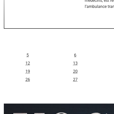
médecins, est r
l’ambulance tran
L
M
5
6
12
13
19
20
26
27