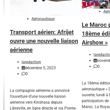
Aér
Aéronautique
Le Maroc p
Transport aérien: Afrijet
18ème édit
ouvre une nouvelle liaison
Airshow »
aérienne
laredacti
novemb
laredaction
0
décembre 5, 2023
0
La 18ème éditio
aéronautique « 
La compagnie aérienne a annoncé
ouverte, lundi à
l’ouverture d’une nouvelle liaison
participation de
aérienne vers Kinshasa depuis
Maroc. Le Royau
Libreville, en ligne directe et via Pointe-