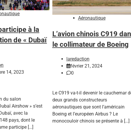
onautique
Aéronautique
articipe à la
L’avion chinois C919 da
ion de « Dubaï
le collimateur de Boeing
laredaction
on
février 21, 2024
re 14, 2023
0
Le C919 va-t-il devenir le cauchemar d
n du salon
deux grands constructeurs
Dubaï Airshow » s’est
aéronautiques que sont l’américain
 Dubaï, avec la
Boeing et l’européen Airbus ? Le
 148 pays, dont le
monocouloir chinois se présente à […]
me participe […]