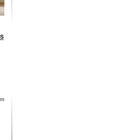
ns
es