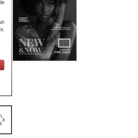
de
un
s.
n
s